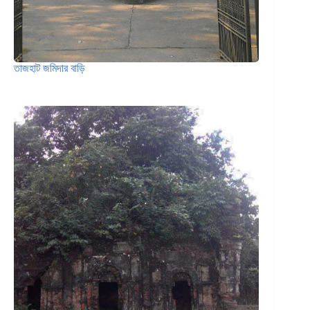
তাজহাট জমিদার বাড়ি