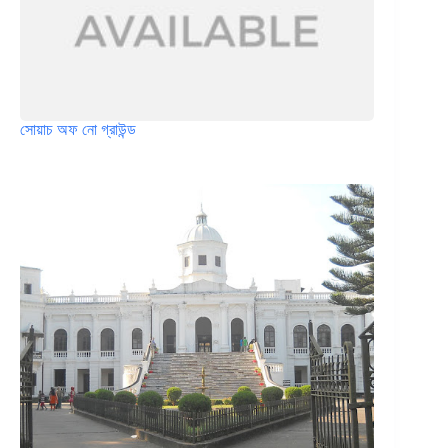
সোয়াচ অফ নো গ্রাউন্ড