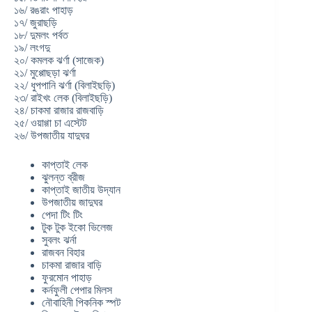
১৬/ রঙরাং পাহাড়
১৭/ জুরাছড়ি
১৮/ দুমলং পর্বত
১৯/ লংগদু
২০/ কমলক ঝর্ণা (সাজেক)
২১/ মুপ্পোছড়া ঝর্ণা
২২/ ধুপপানি ঝর্ণা (বিলাইছড়ি)
২৩/ রাইখং লেক (বিলাইছড়ি)
২৪/ চাকমা রাজার রাজবাড়ি
২৫/ ওয়াগ্গা চা এস্টেট
২৬/ উপজাতীয় যাদুঘর
কাপ্তাই লেক
ঝুলন্ত ব্রীজ
কাপ্তাই জাতীয় উদ্যান
উপজাতীয় জাদুঘর
পেদা টিং টিং
টুক টুক ইকো ভিলেজ
সুবলং ঝর্না
রাজবন বিহার
চাকমা রাজার বাড়ি
ফুরমোন পাহাড়
কর্নফুলী পেপার মিলস
নৌবাহিনী পিকনিক স্পট