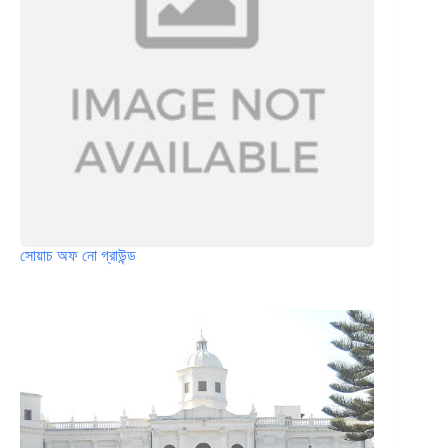
সোয়াচ অফ নো গ্রাউন্ড