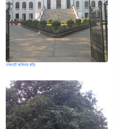
তাজহাট জমিদার বাড়ি