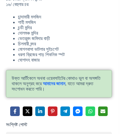
১৬/ বেহুলার চর
চান্দামারী মসজিদ
শাহী মসজিদ
চন্ডী মন্দির
দোলমঞ্চ মন্দির
ভেতরবন্দ জমিদার বাড়ী
চিলমারী বন্দর
মোগলবাসা ভাটলার সুইচগেট
ধরলা ব্রিজের পাড় পিকনিক স্পট
ঘোগাদহ বাজার
উক্ত আর্টিকেলে অথবা ওয়েবসাইটের কোথাও ভুল বা অসঙ্গতি
থাকলে অনুগ্রহ করে
আমাদের জানান
, যাতে আমরা দ্রুত
সংশোধন করতে পারি।
সংশ্লিষ্ট পোস্ট