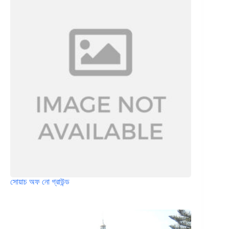
সোয়াচ অফ নো গ্রাউন্ড