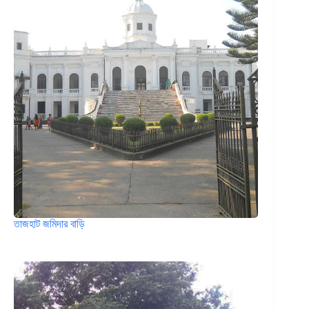
তাজহাট জমিদার বাড়ি