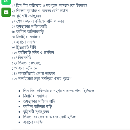
১/ তিন বিঘা করিডোর ও দহগ্রাম-আঙ্গরপোতা ছিটমহল
২/ তিস্তা ব্যারাজ ও অবসর রেস্ট হাউস
৩/ বুড়িমারী স্থলবন্দর
৪/ শেখ ফজলল করিমের বাড়ি ও কবর
৫/ তুষভান্ডার জমিদারবাড়ি
৬/ কাকিনা জমিদারবাড়ি
৭/ নিদাড়িয়া মসজিদ
৮/ হারানো মসজিদ
৯/ সিন্দুরমতি দীঘি
১০/ কালীবাড়ি মন্দির ও মসজিদ
১১/ বিমানঘাঁটি
১২/ তিস্তা রেলসেতু
১৩/ হালা বটের তল
১৪/ লালমনিরহাট জেলা জাদুঘর
১৫/ দালাইলামা ছড়া সমন্বিত খামার প্রকল্প
তিন বিঘা করিডোর ও দহগ্রাম আঙ্গরপোতা ছিটমহল
নিদাড়িয়া মসজিদ
তুষভান্ডার জমিদার বাড়ি
কাকিনা জমিদার বাড়ি
বুড়িমারী স্থল বন্দর
তিস্তা ব্যারেজ ও অবসর রেস্ট হাউজ
হারানো মসজিদ