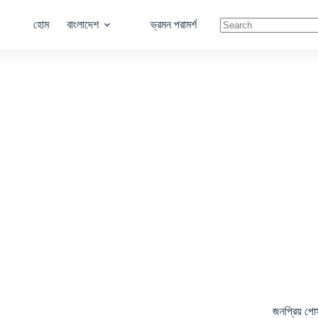
হোম
বাংলাদেশ
ভ্রমন পরামর্শ
No
results
জনপ্রিয় পোস