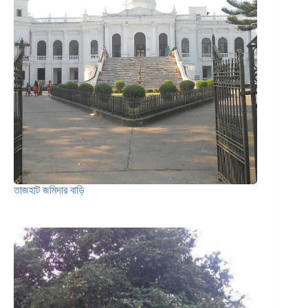
তাজহাট জমিদার বাড়ি