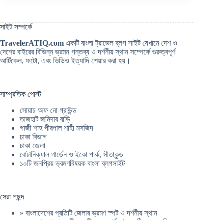
সাইট সম্পর্কে
TravelerATIQ.com
একটি বাংলা ট্রাভেল ব্লগ সাইট যেখানে দেশ ও
দেশের বাইরের বিভিন্ন ভ্রমন গন্তব্য ও দর্শনীয় স্থান সম্পের্কে গুরুত্বপূর্ণ
আর্টিকেল, ফটো, এবং ভিডিও ইত্যাদি শেয়ার করা হয়।
সাম্প্রতিক পোস্ট
সোয়াচ অফ নো গ্রাউন্ড
তাজহাট জমিদার বাড়ি
গাজী শাহ পীরপাল শাহী মসজিদ
ঢাকা বিভাগ
ঢাকা জেলা
বোটানিক্যাল গার্ডেন ও ইকো পার্ক, সীতাকুন্ড
১০টি জনপ্রিয় ভ্রমণবিষয়ক বাংলা ব্লগসাইট
সেরা পছন্দ
»
বাংলাদেশের প্রতিটি জেলার ভ্রমণ স্পট ও দর্শনীয় স্থান