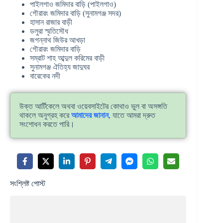
পাইলগাও জমিদার বাড়ি (পাইলগাও)
গৌরারং জমিদার বাড়ি (সুনামগঞ্জ সদর)
হাসান রাজার বাড়ী
ডলুরা স্মৃতিসৌধ
জগন্নাথ জিউর আখড়া
গৌরারং জমিদার বাড়ি
সম্রাট শাহ আব্দুল করিমের বাড়ী
সুনামগঞ্জ ঐতিহ্য জাদুঘর
বারেকের নদী
উক্ত আর্টিকেলে অথবা ওয়েবসাইটের কোথাও ভুল বা অসঙ্গতি
থাকলে অনুগ্রহ করে
আমাদের জানান
, যাতে আমরা দ্রুত
সংশোধন করতে পারি।
সংশ্লিষ্ট পোস্ট