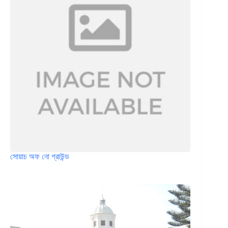
সোয়াচ অফ নো গ্রাউন্ড