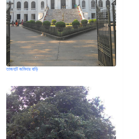
তাজহাট জমিদার বাড়ি