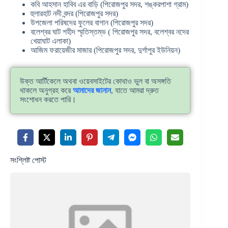
কবি আহসান হাবিব এর বাড়ি (পিরোজপুর সদর, শঙ্করপাশা গ্রাম)
হুলারহাট নদী বন্দর (পিরোজপুর সদর)
উপজেলা পরিষদের ফুলের বাগান (পিরোজপুর সদর)
বলেশ্বর ঘাট শহীদ স্মৃতিস্তম্ভ ( পিরোজপুর সদর, বলেশ্বর নদের
খেয়াঘাট এলাকা)
আজিম ফরায়েজীর মাজার (পিরোজপুর সদর, দুর্গাপুর ইউনিয়ন)
উক্ত আর্টিকেলে অথবা ওয়েবসাইটের কোথাও ভুল বা অসঙ্গতি
থাকলে অনুগ্রহ করে
আমাদের জানান
, যাতে আমরা দ্রুত
সংশোধন করতে পারি।
সংশ্লিষ্ট পোস্ট