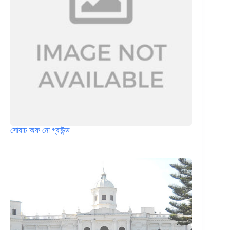
সোয়াচ অফ নো গ্রাউন্ড