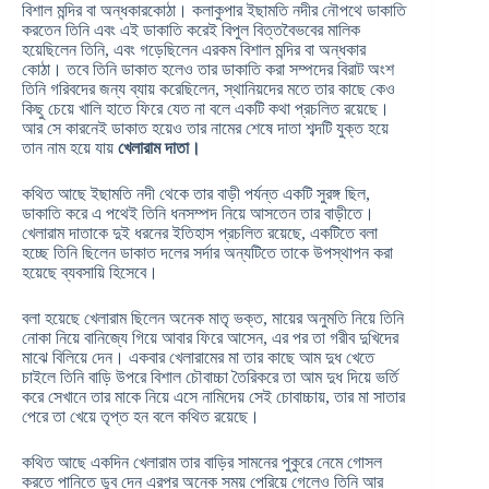
বিশাল মন্দির বা অন্ধকারকোঠা। কলাকুপার ইছামতি নদীর নৌপথে ডাকাতি
করতেন তিনি এবং এই ডাকাতি করেই বিপুল বিত্তবৈভবের মালিক
হয়েছিলেন তিনি, এবং গড়েছিলেন এরকম বিশাল মন্দির বা অন্ধকার
কোঠা। তবে তিনি ডাকাত হলেও তার ডাকাতি করা সম্পদের বিরাট অংশ
তিনি গরিবদের জন্য ব্যায় করেছিলেন, স্থানিয়দের মতে তার কাছে কেও
কিছু চেয়ে খালি হাতে ফিরে যেত না বলে একটি কথা প্রচলিত রয়েছে।
আর সে কারনেই ডাকাত হয়েও তার নামের শেষে দাতা শব্দটি যুক্ত হয়ে
তান নাম হয়ে যায়
খেলারাম দাতা।
কথিত আছে ইছামতি নদী থেকে তার বাড়ী পর্যন্ত একটি সুরঙ্গ ছিল,
ডাকাতি করে এ পথেই তিনি ধনসম্পদ নিয়ে আসতেন তার বাড়ীতে।
খেলারাম দাতাকে দুই ধরনের ইতিহাস প্রচলিত রয়েছে, একটিতে বলা
হচ্ছে তিনি ছিলেন ডাকাত দলের সর্দার অন্যটিতে তাকে উপস্থাপন করা
হয়েছে ব্যবসায়ি হিসেবে।
বলা হয়েছে খেলারাম ছিলেন অনেক মাতৃ ভক্ত, মায়ের অনুমতি নিয়ে তিনি
নোকা নিয়ে বানিজ্যে গিয়ে আবার ফিরে আসেন, এর পর তা গরীব দুখিদের
মাঝে বিলিয়ে দেন। একবার খেলারামের মা তার কাছে আম দুধ খেতে
চাইলে তিনি বাড়ি উপরে বিশাল চৌবাচ্চা তৈরিকরে তা আম দুধ দিয়ে ভর্তি
করে সেখানে তার মাকে নিয়ে এসে নামিদেয় সেই চোবাচ্চায়, তার মা সাতার
পেরে তা খেয়ে তৃপ্ত হন বলে কথিত রয়েছে।
কথিত আছে একদিন খেলারাম তার বাড়ির সামনের পুকুরে নেমে গোসল
করতে পানিতে ডুব দেন এরপর অনেক সময় পেরিয়ে গেলেও তিনি আর