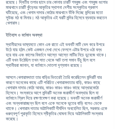
রয়েছে। দ্বিতীয় তলার ছাদে চার কোনায় চারটি গম্বুজ এবং গম্বুজ গুলোর
মাঝখানে চারটি কুঁড়েঘর আকৃতির স্থাপনা দেশীয় সংস্কৃতির প্রকাশ
ঘটিয়েছে, এবং খেলাম দাদার কোঠার মাঝখানে উঁকি দিচ্ছে মন্দিরের মতো
সুউচ্চ মঠ বা মিনার। মঠ আকৃতির এই ঘরটি মন্দির হিসেবে ব্যবহার করতেন
খেলারাম।
ইতিহাস ও বর্তমান অবস্থা
স্থানীয়দের ভাষ্যমতে কোন এক রাতে এই ভবনটি মাটি ভেদ করে উপরে
উঠে যায় হঠাৎ কেউ একজন দেখা দেখে ফেললে এটার উপরে ওঠা বন্ধ
হয়ে যায় এবং কালের বিবর্তনে আস্তে আস্তে মাটির নিচে ডুবেজে থাকে।
এটি যখন উঠেছিল তখন সাত থেকে আট তলা সমান উঁচু ছিল বলে
স্থানীয়রা জানান, যা বর্তমানে দোতলা দৃশ্যমান রয়েছে।
আসলে খেলারামদাতা তার বাড়ির ভিতরেই তৈরি করেছিলেন মন্দিরটি যার
কারণে অনেকের কাছে এটি পরিচিত খেলারামদাতার বাড়ি, কারও কাছে
খেলারাম দাদার কোঠা আবার, কারও কারও কারও কাছে আন্ধারকোঠা
হিসেবে। সংস্কারে আগে মন্দিরটি অনেক জরাজীর্ণ অবস্থায় ছিল যা
বর্তমানে গ্রিল দিয়ে রক্ষণাবেক্ষণ করা হয়েছে। ভবনটি অনেক জরাজীর্ণ
এবং অন্ধকারাচ্ছন্ন ছিল বলে একে অনেকে ভূতের বাড়ি বলেও ডেকে
থাাকে। খেলারাম দাতার অট্টালিকাটি দীর্ঘদিন অবহেলিত ছিল, সরকার একে
গুরুত্বপূর্ণ পুরাকৃতি হিসেবে স্বীকৃতির ঘোষনা দিয়ে অট্টালিকাটি সংস্কার
করেছে।