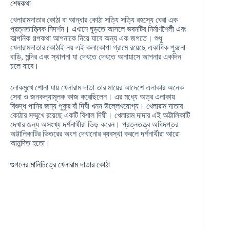
শেষকথা
খেলারামদাতার কোঠা বা আন্ধার কোঠা সত্যি সত্যি রহস্যে ঘেরা এক
প্রত্নতাত্ত্বিক নিদর্শন। এখানে ঘুড়তে আসলে ভবনটির নির্মাণশৈলী এবং
কাল্পনিক গল্পকথা আপনাকে নিয়ে যাবে অন্য এক জগতে। শুধু
খেলারামদাতার কোঠাই নয় এই কলাকোপা গ্রামে রয়েছে একাধিক পুরনো
বাড়ি, মন্দির এবং স্থাপনা যা দেখতে দেখতে অনায়াসে আপনার একদিন
চলে যাবে।
লোকমুখে শোনা যায় খেলারাম দাতা তার মায়ের আদেশে এলাকার অনেক
সেবা ও জনকল্যামূলক কাজ করেছিলেন। এর মধ্যে অত্র এলাকায়
বিশুদ্ধ পানির জন্য পুকুর বাঁ দিঘী খনন উল্লেখযোগ্য। খেলারাম দাতার
কোঠার সম্মুখে রয়েছে একটি বিশাল দিঘী। খেলারাম দাদার এই অট্টালিকাটি
দেখার জন্য অসংখ্য দর্শনার্থীরা ভিড় করেন। প্রত্নতত্ত্ব অধিদপ্তর
অট্টালিকাটির ভিতরের অংশ দেখানোর ব্যবস্থা করলে দর্শনার্থীরা আরো
আনন্দিত হতো।
গুগলের মানিচিত্রে খেলারাম দাতার কোঠা