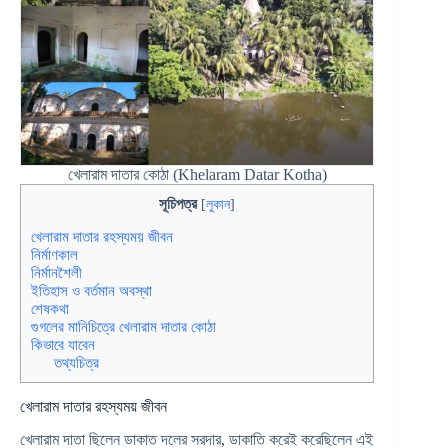
খেলারাম দাতার কোঠা (Khelaram Datar Kotha)
সূচিপত্র
[
লুকান
]
খেলারাম দাতার রহস্যময় জীবন
নির্মাণকাল
নির্মানশৈলী
ইতিহাস ও বর্তমান অবস্থা
শেষকথা
গুগলের মানিচিত্রে খেলারাম দাতার কোঠা
কিভাবে যাবেন
তথ্যচিত্র
খেলারাম দাতার রহস্যময় জীবন
খেলারাম দাতা ছিলেন ডাকাত দলের সরদার, ডাকাতি করেই করেছিলেন এই