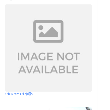
সোয়াচ অফ নো গ্রাউন্ড