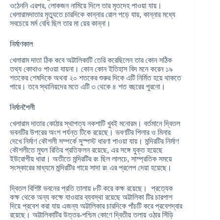
ওঠেননি এরপর, লোকজন নামিয়ে দিলে তার মৃতদেহ পাওয়া যায়।
খেলারামদাতার মৃত্যুতে চারদিকে কান্নার রোল পড়ে যায়, কান্নার মধ্যে
সবচেয়ে মর্ম বেধি ছিল তার মা য়ের কান্না।
নির্মাণকাল
খেলারাম দাতা ঠিক কবে অট্টালিকাটি তেরি করেছিলেন তার কোন সঠিক
তথ্য কোথাও পাওয়া যায়না। কোন কোন ইতিহাস বিদ মনে করেন ১৯
শতকের শেষদিকে অথবা ২০ শতকের শুরুর দিকে এটি নির্মিত হয়ে থাকতে
পারে। তবে স্থানিয়দের মতে এটি ৩ থেকে ৪ শত বছরের পুরনো।
নির্মানশৈলী
খেলারাম দাতার কোঠার স্থাপত্য নকশাটি খুবই মনোরম। বর্তমানে দ্বিতল
ভবনটির উপরের অংশ পর্যন্ত টিকে রয়েছে। ভবণটির পিলার ও মিনার
দেখে নির্মাণ কৌশলী সম্পর্কে সুস্পস্ট ধারণা পাওয়া যায়। মন্দিরটির নির্মাণ
কৌশলীতে মুঘল রিতির প্রতিফলন রয়েছে, এর সঙ্গে যুক্ত হয়েছে
ইউরোপীয় ধারা। অতীতে মন্দিরটির রং ছিল লালচে, সাম্প্রতিক সময়ে
সংস্কারের মাধ্যমে মন্দিরটির গায়ে সাদা রং এর প্রলেপ দেয়া হয়েছে।
দ্বিতল বিশিষ্ট ভবনের প্রতি তালায় ৮টি করে কক্ষ রয়েছে। প্রত্যেক
কক্ষ থেকে অন্য কক্ষে যাওয়ার ব্যবস্থা রয়েছে অট্টালিকা টির চারপাশ
দিয়ে প্রবেশ করা যায় এজন্য অট্টালিকার চারদিকে পাঁচটি করে প্রবেশদ্বার
রয়েছে। অট্টালিকাটির উত্তর-পশ্চিম কোণে দ্বিতীয় তলায় ওঠার সিঁড়ি